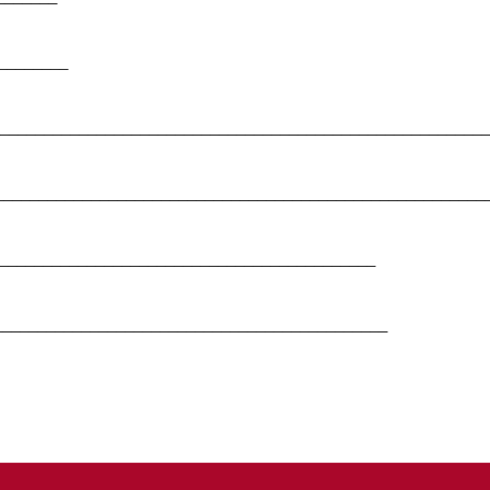
_________
________________________________________________________
_________________________________________________________
_________________________________________________
_____________________________________________