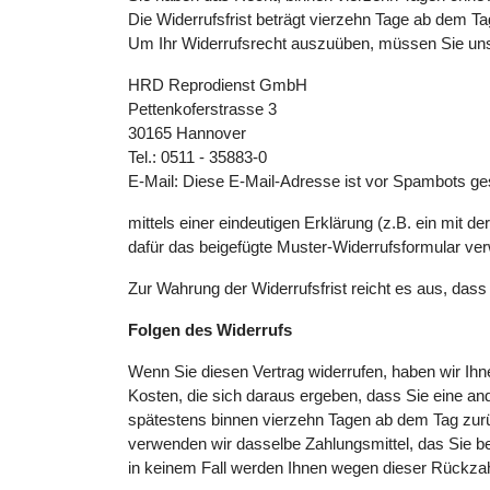
Die Widerrufsfrist beträgt vierzehn Tage ab dem T
Um Ihr Widerrufsrecht auszuüben, müssen Sie un
HRD Reprodienst GmbH
Pettenkoferstrasse 3
30165 Hannover
Tel.: 0511 - 35883-0
E-Mail:
Diese E-Mail-Adresse ist vor Spambots ges
mittels einer eindeutigen Erklärung (z.B. ein mit d
dafür das beigefügte Muster-Widerrufsformular ver
Zur Wahrung der Widerrufsfrist reicht es aus, dass
Folgen des Widerrufs
Wenn Sie diesen Vertrag widerrufen, haben wir Ihne
Kosten, die sich daraus ergeben, dass Sie eine and
spätestens binnen vierzehn Tagen ab dem Tag zurüc
verwenden wir dasselbe Zahlungsmittel, das Sie be
in keinem Fall werden Ihnen wegen dieser Rückzah